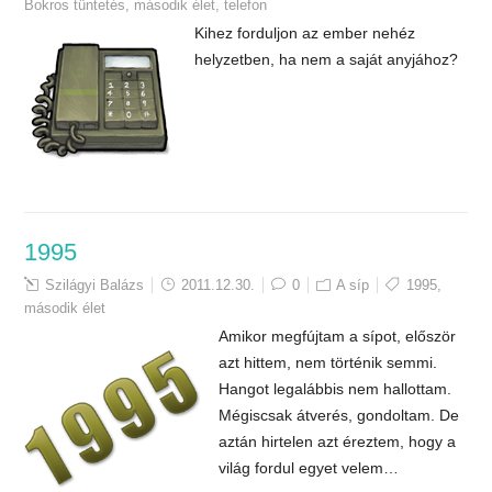
Bokros tüntetés
,
második élet
,
telefon
Kihez forduljon az ember nehéz
helyzetben, ha nem a saját anyjához?
1995
Szilágyi Balázs
2011.12.30.
0
A síp
1995
,
második élet
Amikor megfújtam a sípot, először
azt hittem, nem történik semmi.
Hangot legalábbis nem hallottam.
Mégiscsak átverés, gondoltam. De
aztán hirtelen azt éreztem, hogy a
világ fordul egyet velem…