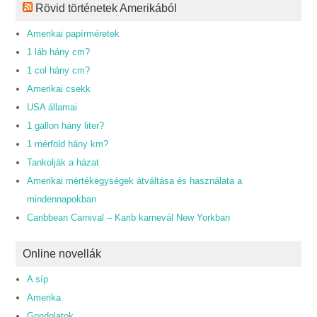
Rövid történetek Amerikából
Amerikai papírméretek
1 láb hány cm?
1 col hány cm?
Amerikai csekk
USA államai
1 gallon hány liter?
1 mérföld hány km?
Tankolják a házat
Amerikai mértékegységek átváltása és használata a
mindennapokban
Caribbean Carnival – Karib karnevál New Yorkban
Online novellák
A síp
Amerika
Gondolatok