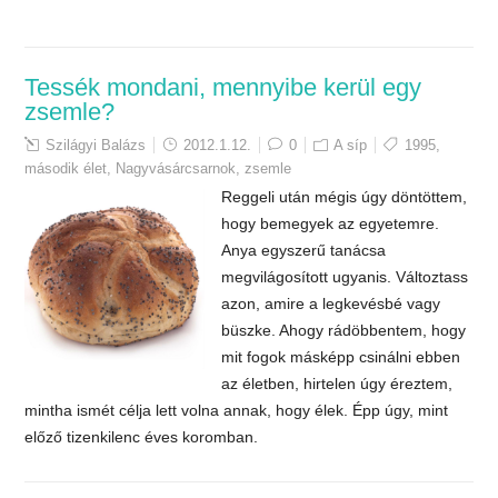
Tessék mondani, mennyibe kerül egy
zsemle?
Szilágyi Balázs
2012.1.12.
0
A síp
1995
,
második élet
,
Nagyvásárcsarnok
,
zsemle
Reggeli után mégis úgy döntöttem,
hogy bemegyek az egyetemre.
Anya egyszerű tanácsa
megvilágosított ugyanis. Változtass
azon, amire a legkevésbé vagy
büszke. Ahogy rádöbbentem, hogy
mit fogok másképp csinálni ebben
az életben, hirtelen úgy éreztem,
mintha ismét célja lett volna annak, hogy élek. Épp úgy, mint
előző tizenkilenc éves koromban.