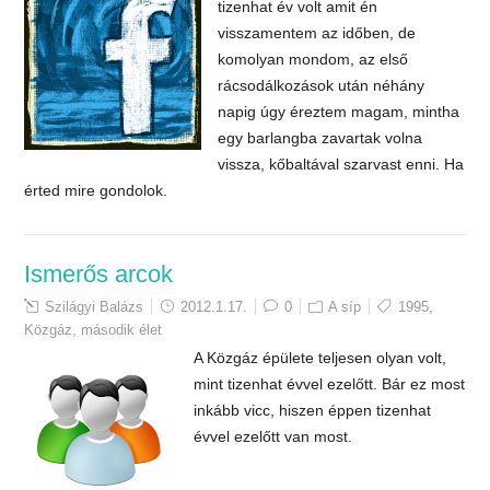
tizenhat év volt amit én
visszamentem az időben, de
komolyan mondom, az első
rácsodálkozások után néhány
napig úgy éreztem magam, mintha
egy barlangba zavartak volna
vissza, kőbaltával szarvast enni. Ha
érted mire gondolok.
Ismerős arcok
Szilágyi Balázs
2012.1.17.
0
A síp
1995
,
Közgáz
,
második élet
A Közgáz épülete teljesen olyan volt,
mint tizenhat évvel ezelőtt. Bár ez most
inkább vicc, hiszen éppen tizenhat
évvel ezelőtt van most.