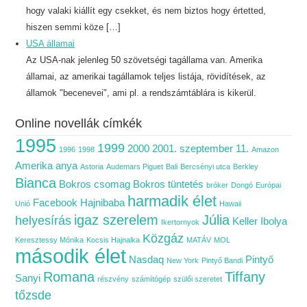
hogy valaki kiállít egy csekket, és nem biztos hogy értetted,
hiszen semmi köze […]
USA államai
Az USA-nak jelenleg 50 szövetségi tagállama van. Amerika
államai, az amerikai tagállamok teljes listája, rövidítések, az
államok "becenevei", ami pl. a rendszámtáblára is kikerül.
Online novellák címkék
1995
1999
2000
2001. szeptember 11.
1996
1998
Amazon
Amerika
anya
Astoria
Audemars Piguet
Bali
Bercsényi utca
Berkley
Bianca
Bokros csomag
Bokros tüntetés
bróker
Dongó
Európai
harmadik élet
Facebook
Hajnibaba
Unió
Hawaii
igaz szerelem
Júlia
helyesírás
Keller Ibolya
Ikertornyok
Közgáz
Keresztessy Mónika
Kocsis Hajnalka
MATÁV
MOL
második élet
Nasdaq
Pintyő
New York
Pintyő Bandi
Romana
Tiffany
Sanyi
részvény
számítógép
szülői szeretet
tőzsde