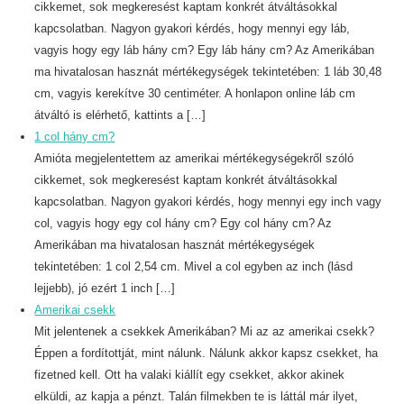
cikkemet, sok megkeresést kaptam konkrét átváltásokkal
kapcsolatban. Nagyon gyakori kérdés, hogy mennyi egy láb,
vagyis hogy egy láb hány cm? Egy láb hány cm? Az Amerikában
ma hivatalosan hasznát mértékegységek tekintetében: 1 láb 30,48
cm, vagyis kerekítve 30 centiméter. A honlapon online láb cm
átváltó is elérhető, kattints a […]
1 col hány cm?
Amióta megjelentettem az amerikai mértékegységekről szóló
cikkemet, sok megkeresést kaptam konkrét átváltásokkal
kapcsolatban. Nagyon gyakori kérdés, hogy mennyi egy inch vagy
col, vagyis hogy egy col hány cm? Egy col hány cm? Az
Amerikában ma hivatalosan hasznát mértékegységek
tekintetében: 1 col 2,54 cm. Mivel a col egyben az inch (lásd
lejjebb), jó ezért 1 inch […]
Amerikai csekk
Mit jelentenek a csekkek Amerikában? Mi az az amerikai csekk?
Éppen a fordítottját, mint nálunk. Nálunk akkor kapsz csekket, ha
fizetned kell. Ott ha valaki kiállít egy csekket, akkor akinek
elküldi, az kapja a pénzt. Talán filmekben te is láttál már ilyet,