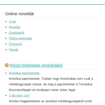
Online novellák
A síp
Amerika
Gondolatok
Online történetek
Promóció
Versek
Rövid történetek Amerikából
Amerikai papírméretek
Amerikai papírméretek. Tudtad, hogy Amerikában nem csak a
mértékegységek mások, de még a papírméretek is? Amerikai
fénymásolópapír és levélpapír méret: letter, legal.
1 láb hány cm?
Amióta megjelentettem az amerikai mértékegységekről szóló