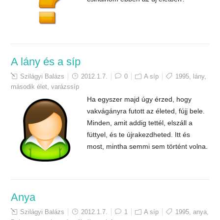
A lány és a síp
Szilágyi Balázs
2012.1.7.
0
A síp
1995
,
lány
,
második élet
,
varázssíp
Ha egyszer majd úgy érzed, hogy
vakvágányra futott az életed, fújj bele.
Minden, amit addig tettél, elszáll a
füttyel, és te újrakezdheted. Itt és
most, mintha semmi sem történt volna.
Anya
Szilágyi Balázs
2012.1.7.
1
A síp
1995
,
anya
,