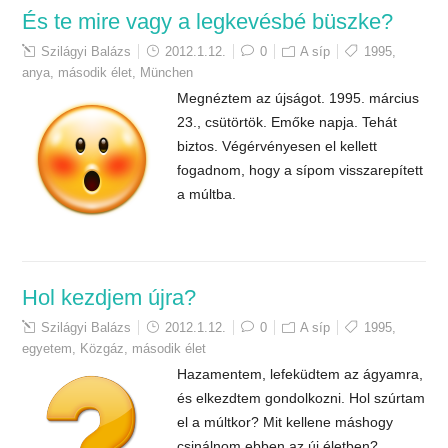
És te mire vagy a legkevésbé büszke?
Szilágyi Balázs
2012.1.12.
0
A síp
1995
,
anya
,
második élet
,
München
Megnéztem az újságot. 1995. március
23., csütörtök. Emőke napja. Tehát
biztos. Végérvényesen el kellett
fogadnom, hogy a sípom visszarepített
a múltba.
Hol kezdjem újra?
Szilágyi Balázs
2012.1.12.
0
A síp
1995
,
egyetem
,
Közgáz
,
második élet
Hazamentem, lefeküdtem az ágyamra,
és elkezdtem gondolkozni. Hol szúrtam
el a múltkor? Mit kellene máshogy
csinálnom ebben az új életben?