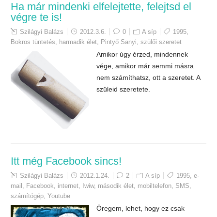
Ha már mindenki elfelejtette, felejtsd el
végre te is!
Szilágyi Balázs
2012.3.6.
0
A síp
1995
,
Bokros tüntetés
,
harmadik élet
,
Pintyő Sanyi
,
szülői szeretet
Amikor úgy érzed, mindennek
vége, amikor már semmi másra
nem számíthatsz, ott a szeretet. A
szüleid szeretete.
Itt még Facebook sincs!
Szilágyi Balázs
2012.1.24.
2
A síp
1995
,
e-
mail
,
Facebook
,
internet
,
Iwiw
,
második élet
,
mobiltelefon
,
SMS
,
számítógép
,
Youtube
Öregem, lehet, hogy ez csak