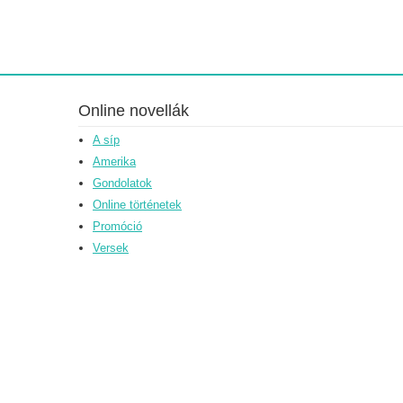
Online novellák
A síp
Amerika
Gondolatok
Online történetek
Promóció
Versek