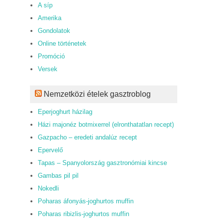
A síp
Amerika
Gondolatok
Online történetek
Promóció
Versek
Nemzetközi ételek gasztroblog
Eperjoghurt házilag
Házi majonéz botmixerrel (elronthatatlan recept)
Gazpacho – eredeti andalúz recept
Epervelő
Tapas – Spanyolország gasztronómiai kincse
Gambas pil pil
Nokedli
Poharas áfonyás-joghurtos muffin
Poharas ribizlis-joghurtos muffin