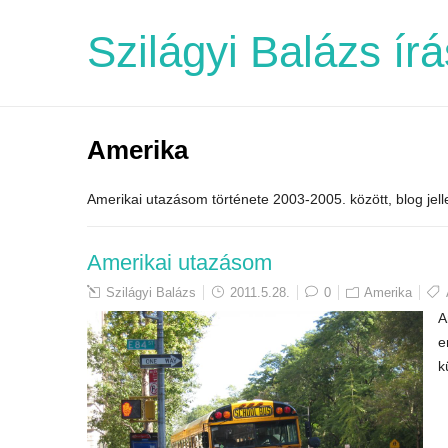
Szilágyi Balázs írá
Amerika
Amerikai utazásom története 2003-2005. között, blog jel
Amerikai utazásom
Szilágyi Balázs
2011.5.28.
0
Amerika
A
e
k