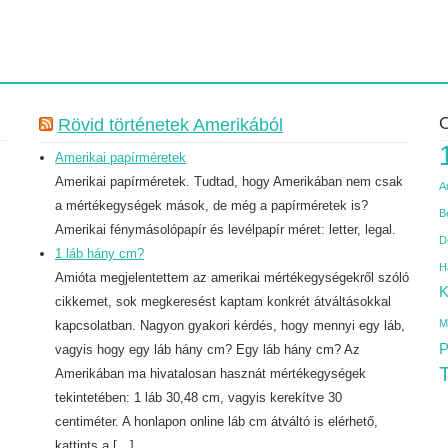
O
Rövid történetek Amerikából
Amerikai papírméretek
Amerikai papírméretek. Tudtad, hogy Amerikában nem csak
A
a mértékegységek mások, de még a papírméretek is?
B
Amerikai fénymásolópapír és levélpapír méret: letter, legal.
D
1 láb hány cm?
H
Amióta megjelentettem az amerikai mértékegységekről szóló
K
cikkemet, sok megkeresést kaptam konkrét átváltásokkal
M
kapcsolatban. Nagyon gyakori kérdés, hogy mennyi egy láb,
P
vagyis hogy egy láb hány cm? Egy láb hány cm? Az
T
Amerikában ma hivatalosan hasznát mértékegységek
tekintetében: 1 láb 30,48 cm, vagyis kerekítve 30
centiméter. A honlapon online láb cm átváltó is elérhető,
kattints a […]