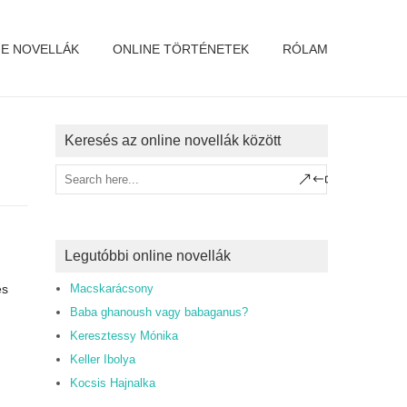
NE NOVELLÁK
ONLINE TÖRTÉNETEK
RÓLAM
Keresés az online novellák között
Legutóbbi online novellák
és
Macskarácsony
Baba ghanoush vagy babaganus?
Keresztessy Mónika
Keller Ibolya
Kocsis Hajnalka