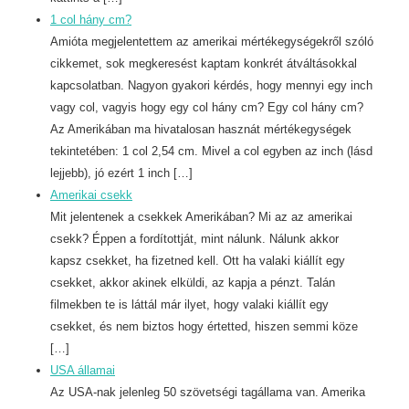
1 col hány cm?
Amióta megjelentettem az amerikai mértékegységekről szóló
cikkemet, sok megkeresést kaptam konkrét átváltásokkal
kapcsolatban. Nagyon gyakori kérdés, hogy mennyi egy inch
vagy col, vagyis hogy egy col hány cm? Egy col hány cm?
Az Amerikában ma hivatalosan hasznát mértékegységek
tekintetében: 1 col 2,54 cm. Mivel a col egyben az inch (lásd
lejjebb), jó ezért 1 inch […]
Amerikai csekk
Mit jelentenek a csekkek Amerikában? Mi az az amerikai
csekk? Éppen a fordítottját, mint nálunk. Nálunk akkor
kapsz csekket, ha fizetned kell. Ott ha valaki kiállít egy
csekket, akkor akinek elküldi, az kapja a pénzt. Talán
filmekben te is láttál már ilyet, hogy valaki kiállít egy
csekket, és nem biztos hogy értetted, hiszen semmi köze
[…]
USA államai
Az USA-nak jelenleg 50 szövetségi tagállama van. Amerika