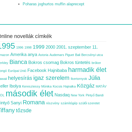
Poharas joghurtos muffin alaprecept
nline novellák címkék
1995
1999
2000
2001. szeptember 11.
1996
1998
Amerika
anya
mazon
Astoria
Audemars Piguet
Bali
Bercsényi utca
Bianca
Bokros csomag
Bokros tüntetés
erkley
bróker
harmadik élet
Facebook
Hajnibaba
ongó
Európai Unió
igaz szerelem
Júlia
helyesírás
awaii
Ikertornyok
Közgáz
eller Ibolya
Keresztessy Mónika
Kocsis Hajnalka
MATÁV
második élet
Nasdaq
OL
New York
Pintyő Bandi
Romana
intyő Sanyi
részvény
számítógép
szülői szeretet
iffany
tőzsde