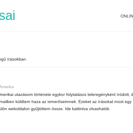
sai
ONLI
legű írásokban.
Amerika
merikai utazásom története egykor folytatásos teleregényként íródott, 
mailben küldtem haza az ismerőseimnek. Ezeket az írásokat most egy
ülön weboldalon gyűjtöttem össze. Ide kattintva olvashatók.