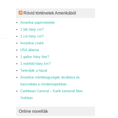
Rövid történetek Amerikából
Amerikai papírméretek
1 láb hány cm?
1 col hány cm?
Amerikai csekk
USA államai
1 gallon hány liter?
1 mérföld hány km?
Tankolják a házat
Amerikai mértékegységek átváltása és
használata a mindennapokban
Caribbean Carnival – Karib karnevál New
Yorkban
Online novellák