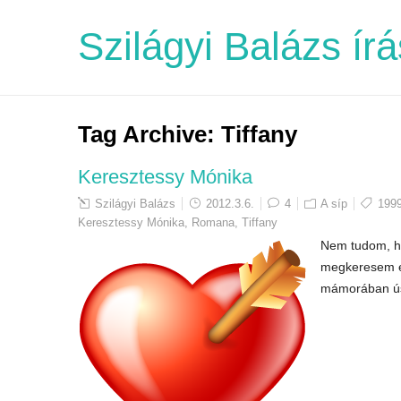
Szilágyi Balázs írá
Tag Archive:
Tiffany
Keresztessy Mónika
Szilágyi Balázs
2012.3.6.
4
A síp
199
Keresztessy Mónika
,
Romana
,
Tiffany
Nem tudom, ho
megkeresem és
mámorában úsz