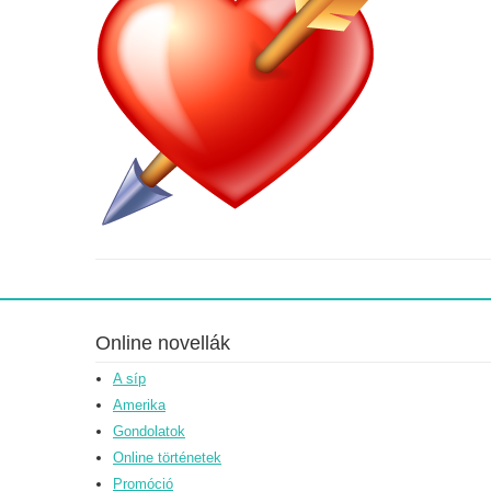
Online novellák
A síp
Amerika
Gondolatok
Online történetek
Promóció