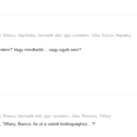
9
,
Bianca
,
Hajnibaba
,
harmadik élet
,
igaz szerelem
,
Júlia
,
Kocsis Hajnalka
,
erelem? Vagy mindkettő… vagy egyik sem?
9
,
Bianca
,
harmadik élet
,
igaz szerelem
,
Júlia
,
Romana
,
Tiffany
, Tiffany, Bianca. Az út a valódi boldogsághoz…?!