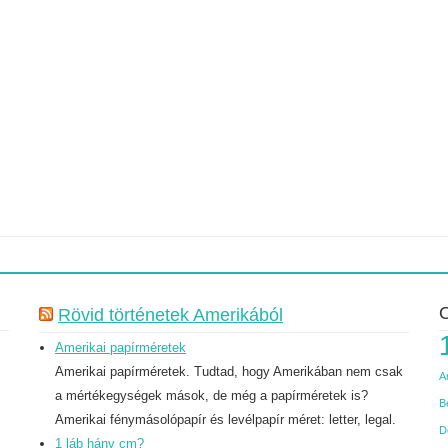
O
Rövid történetek Amerikából
Amerikai papírméretek
Amerikai papírméretek. Tudtad, hogy Amerikában nem csak
A
a mértékegységek mások, de még a papírméretek is?
B
Amerikai fénymásolópapír és levélpapír méret: letter, legal.
D
1 láb hány cm?