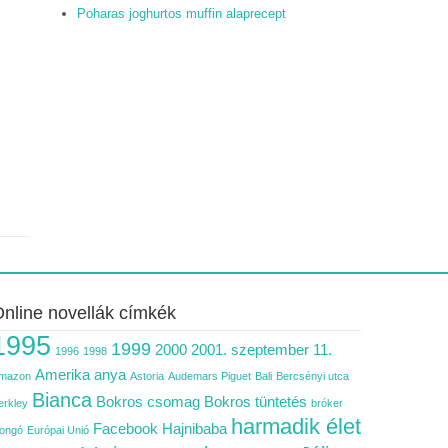
Poharas joghurtos muffin alaprecept
nline novellák címkék
1995
1999
2000
2001. szeptember 11.
1996
1998
Amerika
anya
mazon
Astoria
Audemars Piguet
Bali
Bercsényi utca
Bianca
Bokros csomag
Bokros tüntetés
erkley
bróker
harmadik élet
Facebook
Hajnibaba
ongó
Európai Unió