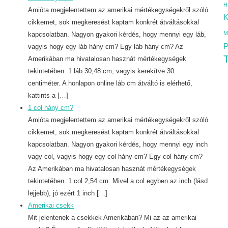
H
Amióta megjelentettem az amerikai mértékegységekről szóló
K
cikkemet, sok megkeresést kaptam konkrét átváltásokkal
M
kapcsolatban. Nagyon gyakori kérdés, hogy mennyi egy láb,
P
vagyis hogy egy láb hány cm? Egy láb hány cm? Az
T
Amerikában ma hivatalosan hasznát mértékegységek
tekintetében: 1 láb 30,48 cm, vagyis kerekítve 30
centiméter. A honlapon online láb cm átváltó is elérhető,
kattints a […]
1 col hány cm?
Amióta megjelentettem az amerikai mértékegységekről szóló
cikkemet, sok megkeresést kaptam konkrét átváltásokkal
kapcsolatban. Nagyon gyakori kérdés, hogy mennyi egy inch
vagy col, vagyis hogy egy col hány cm? Egy col hány cm?
Az Amerikában ma hivatalosan hasznát mértékegységek
tekintetében: 1 col 2,54 cm. Mivel a col egyben az inch (lásd
lejjebb), jó ezért 1 inch […]
Amerikai csekk
Mit jelentenek a csekkek Amerikában? Mi az az amerikai