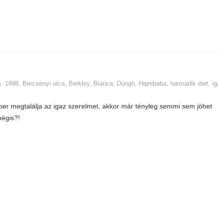
6
,
1998
,
Bercsényi utca
,
Berkley
,
Bianca
,
Dongó
,
Hajnibaba
,
harmadik élet
,
ig
er megtalálja az igaz szerelmet, akkor már tényleg semmi sem jöhet
égis?!