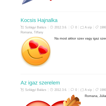
Kocsis Hajnalka
Szilágyi Balázs
2012.3.6.
0
A síp
199
Romana
,
Tiffany
Na most akkor szex vagy igaz sz
Az igaz szerelem
Szilágyi Balázs
2012.3.6.
0
A síp
199
Romana, Júlia