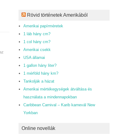
Rövid történetek Amerikából
Amerikai papírméretek
1 láb hány cm?
1 col hány cm?
Amerikai csekk
az
USA államai
1 gallon hány liter?
1 mérföld hány km?
Tankolják a házat
Amerikai mértékegységek átváltása és
használata a mindennapokban
Caribbean Carnival – Karib karnevál New
Yorkban
Online novellák