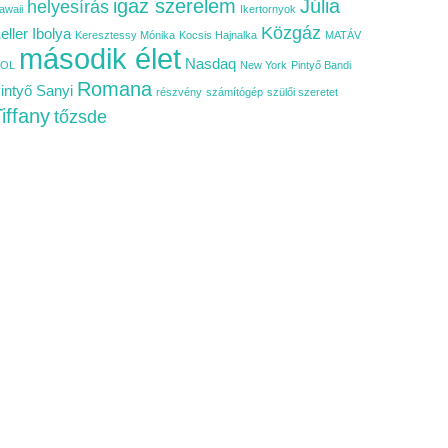
igaz szerelem
Júlia
helyesírás
awaii
Ikertornyok
Közgáz
eller Ibolya
Keresztessy Mónika
Kocsis Hajnalka
MATÁV
második élet
Nasdaq
OL
New York
Pintyő Bandi
Romana
intyő Sanyi
részvény
számítógép
szülői szeretet
iffany
tőzsde