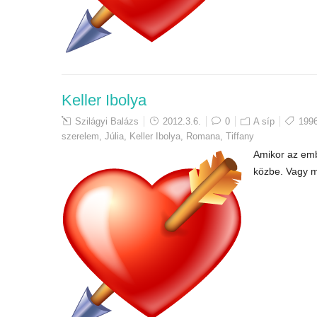
Keller Ibolya
Szilágyi Balázs
2012.3.6.
0
A síp
199
szerelem
,
Júlia
,
Keller Ibolya
,
Romana
,
Tiffany
Amikor az emb
közbe. Vagy m