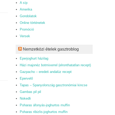
A síp
Amerika
Gondolatok
Online történetek
Promóció
Versek
Nemzetközi ételek gasztroblog
Eperjoghurt házilag
Házi majonéz botmixerrel (elronthatatlan recept)
Gazpacho – eredeti andalúz recept
Epervelő
Tapas – Spanyolország gasztronómiai kincse
Gambas pil pil
Nokedli
Poharas áfonyás-joghurtos muffin
Poharas ribizlis-joghurtos muffin