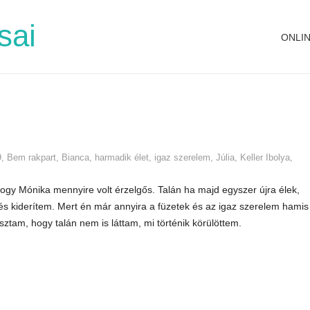
sai
ONLI
9
,
Bem rakpart
,
Bianca
,
harmadik élet
,
igaz szerelem
,
Júlia
,
Keller Ibolya
,
gy Mónika mennyire volt érzelgős. Talán ha majd egyszer újra élek,
 kiderítem. Mert én már annyira a füzetek és az igaz szerelem hamis
tam, hogy talán nem is láttam, mi történik körülöttem.